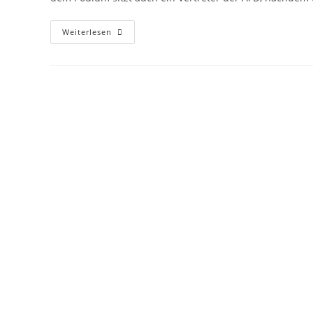
„Köln
Weiterlesen
Stellt
Sich
Quer“
Verurteilt
IHK-
Podiumsdiskussion
Zur
Europawahl