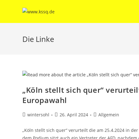
Zum
Inhalt
springen
Die Linke
„Köln stellt sich quer“ verurte
Europawahl
Beitrags-
Beitrag
Beitrags-
wintersohl
26. April 2024
Allgemein
Autor:
veröffentlicht:
Kategorie:
„Köln stellt sich quer“ verurteilt die am 25.4.2024 in 
dem Podium sitzt auch ein Vertreter der AFD, nachdem 