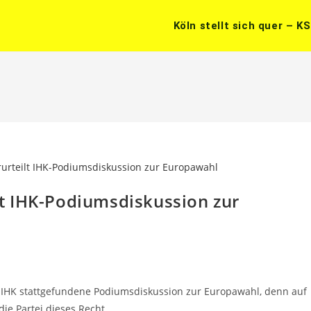
Köln stellt sich quer – K
ilt IHK-Podiumsdiskussion zur
der IHK stattgefundene Podiumsdiskussion zur Europawahl, denn auf
die Partei dieses Recht…