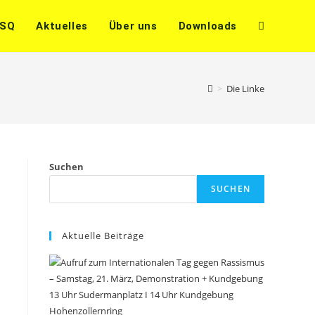
SSQ
Aktuelles
Über uns
Downloads
Website-
Suche
>
Die Linke
umschalten
Suchen
SUCHEN
Aktuelle Beiträge