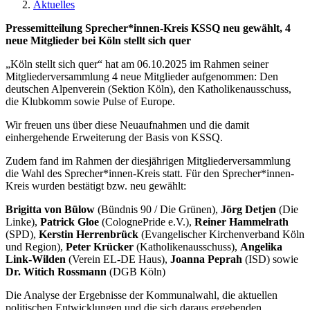
Aktuelles
Pressemitteilung Sprecher*innen-Kreis KSSQ neu gewählt, 4
neue Mitglieder bei Köln stellt sich quer
„Köln stellt sich quer“ hat am 06.10.2025 im Rahmen seiner
Mitgliederversammlung 4 neue Mitglieder aufgenommen: Den
deutschen Alpenverein (Sektion Köln), den Katholikenausschuss,
die Klubkomm sowie Pulse of Europe.
Wir freuen uns über diese Neuaufnahmen und die damit
einhergehende Erweiterung der Basis von KSSQ.
Zudem fand im Rahmen der diesjährigen Mitgliederversammlung
die Wahl des Sprecher*innen-Kreis statt. Für den Sprecher*innen-
Kreis wurden bestätigt bzw. neu gewählt:
Brigitta von Bülow
(Bündnis 90 / Die Grünen),
Jörg Detjen
(Die
Linke),
Patrick Gloe
(ColognePride e.V.),
Reiner Hammelrath
(SPD),
Kerstin Herrenbrück
(Evangelischer Kirchenverband Köln
und Region),
Peter Krücker
(Katholikenausschuss),
Angelika
Link-Wilden
(Verein EL-DE Haus),
Joanna Peprah
(ISD) sowie
Dr.
Witich Rossmann
(DGB Köln)
Die Analyse der Ergebnisse der Kommunalwahl, die aktuellen
politischen Entwicklungen und die sich daraus ergebenden