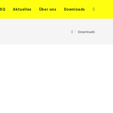
SSQ
Aktuelles
Über uns
Downloads
Website-
Suche
>
Downloads
umschalten