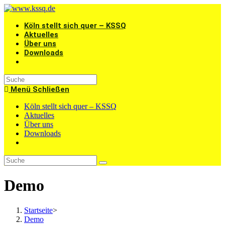
Zum
Inhalt
Köln stellt sich quer – KSSQ
springen
Aktuelles
Über uns
Downloads
Website-
Suche
umschalten
Menü
Schließen
Köln stellt sich quer – KSSQ
Aktuelles
Über uns
Downloads
Website-
Suche
umschalten
Demo
Startseite
>
Demo