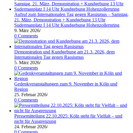
Köln
von
Aufruf zum Internationalen Tag gegen Rassismus – Samstag,
15-
21. März, Demonstration + Kundgebung 13 Uhr
18
Sudermanplatz I 14 Uhr Kundgebung Hohenzollernring
Uhr
9. März 2026
/
auf
0 Comments
der
Deutzer
Werft
Demonstration und Kundgebung am 21.3. 2026, dem
Internationalen Tag gegen Rassismus
5. März 2026
/
0 Comments
Gedenkveranstaltungen zum 9. November in Köln und
Region
25. Februar 2026
/
0 Comments
Pressemitteilung 22.10.2025: Köln steht für Vielfalt – und
nicht für Ausgrenzung
24. Februar 2026
/
0 Comments